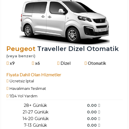
Peugeot
Traveller Dizel Otomatik
(veya benzeri)
x9
x6
Dizel
Otomatik
Fiyata Dahil Olan Hizmetler
Ücretsiz İptal
Havalimanı Teslimat
7/24 Yol Yardım
28+ Günlük
0.00
21-27 Günlük
0.00
14-20 Günlük
0.00
7-13 Günlük
0.00