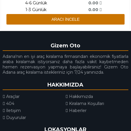
4-6 Günlük
0.00
1-3 Günlük
0.00
ARACI İNCELE
Gizem Oto
Adana'nın en iyi araç kiralama firmasından ekonomik fiyatlarla
araba kiralamak istiyorsanız daha fazla vakit kaybetmeden
hemen rezervasyon yapmaya başlayabilirsiniz! Gizem Oto
Adana araç kiralama istekleriniz için 7/24 yanınızda.
HAKKIMIZDA
Araçlar
Hakkımızda
404
Kiralama Koşulları
İletişim
Haberler
Duyurular
LOKASYONLAR