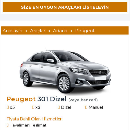
Anasayfa
»
Araçlar
»
Adana
»
Peugeot
Peugeot
301 Dizel
(veya benzeri)
x5
x3
Dizel
Manuel
Fiyata Dahil Olan Hizmetler
Havalimanı Teslimat