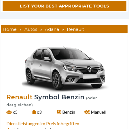
Home
»
Autos
»
Adana
»
Renault
Renault
Symbol Benzin
(oder
dergleichen)
x5
x3
Benzin
Manuell
Dienstleistungen im Preis inbegriffen