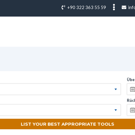
+90 322 363 55 59
inf
Übe
Rüc