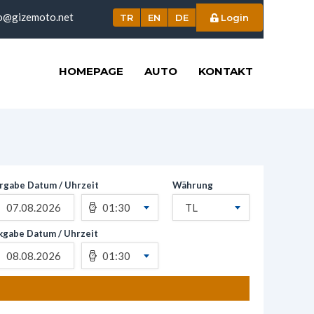
o@gizemoto.net
TR
EN
DE
Login
HOMEPAGE
AUTO
KONTAKT
rgabe Datum / Uhrzeit
Währung
01:30
TL
kgabe Datum / Uhrzeit
01:30